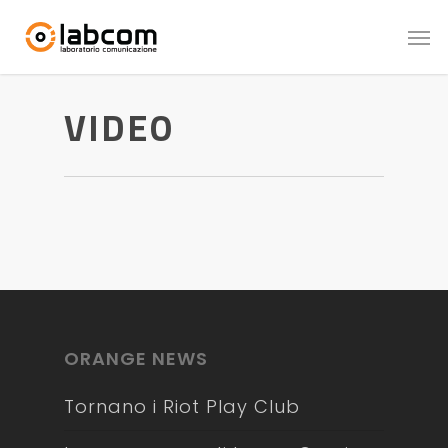
VIDEO
DEEJAY Xmasters,
il Festival dello
sport in spiaggia.
5 Settembre 2021
ORANGE NEWS
Tornano i Riot Play Club