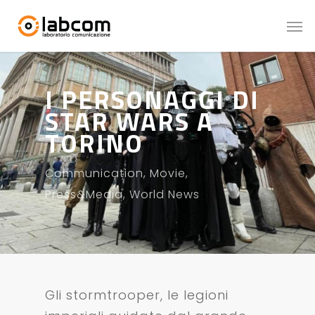
I PERSONAGGI DI
STAR WARS A
TORINO
Communication
,
Movie
,
Press&Media
,
World News
Gli stormtrooper, le legioni