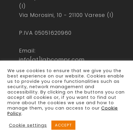
(I)
Via Morosini, 10 - 21100 Varese (I)
P.IVA 05051620960
Email:
info[at]labcompr.com
laboratoriocomunicazione[at]lamiapec
We use cookies to ensure that we give you the
best experience on our website. Cookies enable
us to provide you core functionalities such as
security, network management and
accessibility. By clicking on the buttons you can
accept all cookies or, if you want to find out
more about the cookies we use and how to
manage them, you can access to our
Cookie
© 2026 Laboratorio Comunicazione. All
Policy
.
Rights Reserved -
Privacy Policy
Cookie settings
ACCEPT