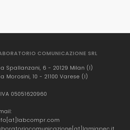
ABORATORIO COMUNICAZIONE SRL
ia Spallanzani, 6 - 20129 Milan (I)
ia Morosini, 10 - 21100 Varese (I)
.IVA 05051620960
mail:
nfo[at]labcompr.com
aboratoriocomunicazione[at]lamiapec.it