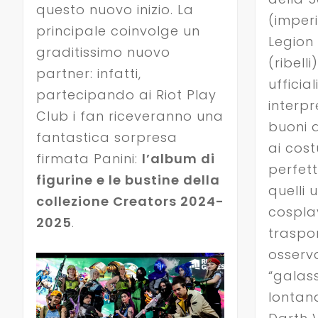
questo nuovo inizio. La
(imperi
principale coinvolge un
Legion 
graditissimo nuovo
(ribell
partner: infatti,
ufficia
partecipando ai Riot Play
interpr
Club i fan riceveranno una
buoni 
fantastica sorpresa
ai cost
firmata Panini:
l’album di
perfett
figurine e le bustine della
quelli u
collezione Creators 2024-
cosplay
2025
.
traspor
osserv
“galass
lontan