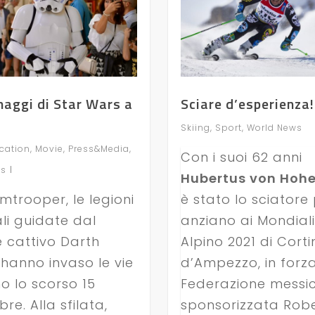
naggi di Star Wars a
Sciare d’esperienza!
Skiing
,
Sport
,
World News
ation
,
Movie
,
Press&Media
,
Con i suoi 62 anni
ws
Hubertus von Hoh
rmtrooper, le legioni
è stato lo sciatore 
li guidate dal
anziano ai Mondiali 
 cattivo Darth
Alpino 2021 di Cort
hanno invaso le vie
d’Ampezzo, in forza
no lo scorso 15
Federazione messi
re. Alla sfilata,
sponsorizzata Robe