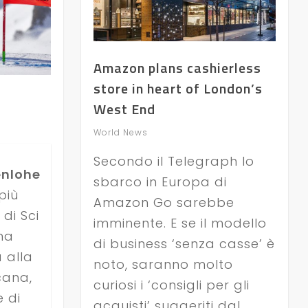
Amazon plans cashierless
store in heart of London’s
West End
World News
Secondo il Telegraph lo
enlohe
sbarco in Europa di
più
Amazon Go sarebbe
di Sci
imminente. E se il modello
ina
di business ‘senza casse’ è
 alla
noto, saranno molto
cana,
curiosi i ‘consigli per gli
 di
acquisti’ suggeriti dal