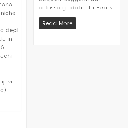
 sono
colosso guidato da Bezos,
niche.
Read More
o degli
do in
 6
iochi
ajevo
o).