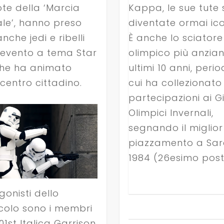
ote della ‘Marcia
Kappa, le sue tute
ale’, hanno preso
diventate ormai ico
nche jedi e ribelli
È anche lo sciatore
 evento a tema Star
olimpico più anzian
he ha animato
ultimi 10 anni, perio
l centro cittadino.
cui ha collezionato
partecipazioni ai G
Olimpici Invernali,
segnando il miglior
piazzamento a Sar
1984 (26esimo post
gonisti dello
colo sono i membri
01st Italica Garrison