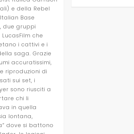
ali) e della Rebel
Italian Base
i), due gruppi
li LucasFilm che
etano i cattivi e i
della saga. Grazie
umi accuratissimi,
e riproduzioni di
sati sui set, i
er sono riusciti a
tare chi li
ava in quella
ia lontana,
a” dove si battono