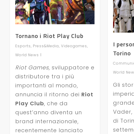
Tornano i Riot Play Club
I perso
Esports
,
Press&Media
,
Videogames
,
Torino
World News
Communic
Riot Games
, sviluppatore e
World Ne
distributore tra i più
Gli sto
importanti al mondo,
imperia
annuncia il ritorno dei
Riot
grande
Play Club
, che da
Vader, 
quest’anno diventa un
di Tori
brand internazionale,
settemb
recentemente lanciato