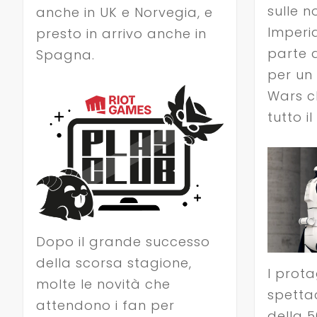
sulle n
anche in UK e Norvegia, e
Imperi
presto in arrivo anche in
parte a
Spagna.
per un
Wars c
tutto i
Dopo il grande successo
della scorsa stagione,
I prota
molte le novità che
spetta
attendono i fan per
della 5