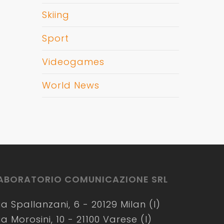
Skiing
Sport
Videogames
World News
ABORATORIO COMUNICAZIONE SRL
ia Spallanzani, 6 - 20129 Milan (I)
ia Morosini, 10 - 21100 Varese (I)