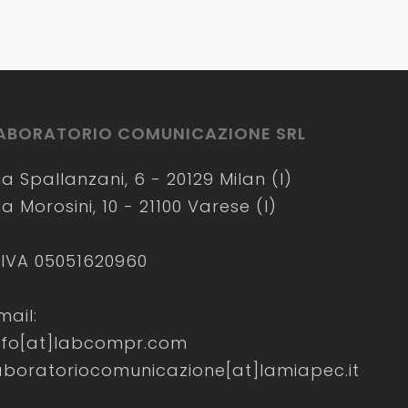
ABORATORIO COMUNICAZIONE SRL
ia Spallanzani, 6 - 20129 Milan (I)
ia Morosini, 10 - 21100 Varese (I)
.IVA 05051620960
mail:
nfo[at]labcompr.com
aboratoriocomunicazione[at]lamiapec.it