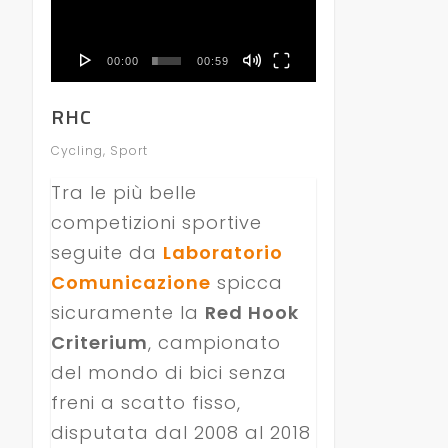
00:00
00:59
RHC
Cycling
,
Sport
Tra le più belle
competizioni sportive
seguite da
Laboratorio
Comunicazione
spicca
sicuramente la
Red Hook
Criterium
, campionato
del mondo di bici senza
freni a scatto fisso,
disputata dal 2008 al 2018