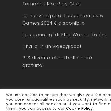
Tornano i Riot Play Club
La nuova app di Lucca Comics &
Games 2024 è disponibile
I personaggi di Star Wars a Torino
L’Italia in un videogioco!
PES diventa eFootball e sarà
gratuito.
We use cookies to ensure that we give you the best
you core functionalities such as security, network
© 2026 Laboratorio Comunicazione. All Rights Res
you can accept all cookies or, if you want to fin
Policy
them, you can access to our
Cookie Policy
.