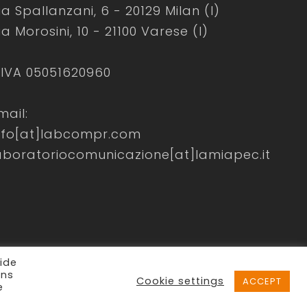
ia Spallanzani, 6 - 20129 Milan (I)
ia Morosini, 10 - 21100 Varese (I)
.IVA 05051620960
mail:
nfo[at]labcompr.com
aboratoriocomunicazione[at]lamiapec.it
ide
ons
Cookie settings
ACCEPT
e