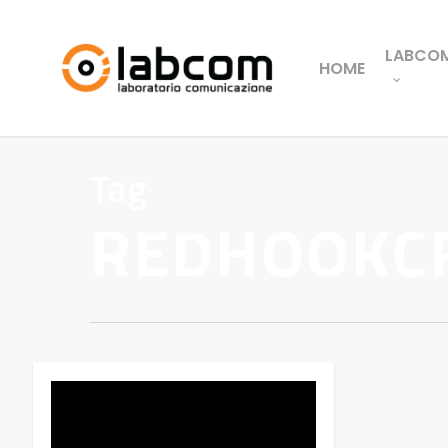
LABCO
HOME
Tag
REDHOOKC
Video
Player