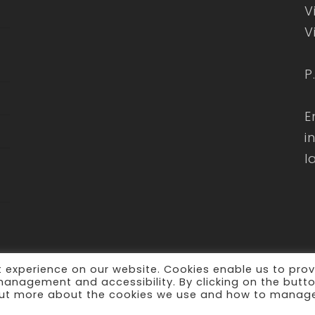
V
V
P
E
i
l
 experience on our website. Cookies enable us to prov
 management and accessibility. By clicking on the butt
erved -
Privacy
d out more about the cookies we use and how to manag