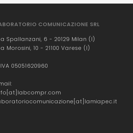
ABORATORIO COMUNICAZIONE SRL
ia Spallanzani, 6 - 20129 Milan (I)
ia Morosini, 10 - 21100 Varese (I)
.IVA 05051620960
mail:
nfo[at]labcompr.com
aboratoriocomunicazione[at]lamiapec.it