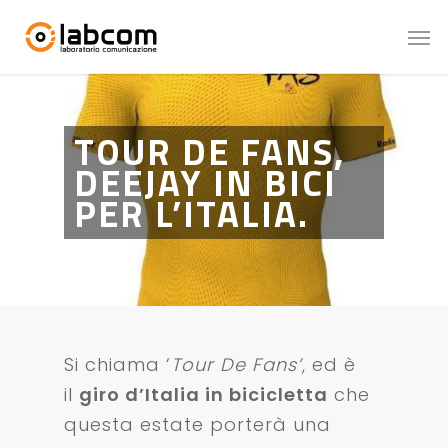
TOUR DE FANS,
DEEJAY IN BICI
PER L’ITALIA.
Si chiama ‘
Tour De Fans’
, ed è
il
giro d’Italia in bicicletta
che
questa estate porterà una